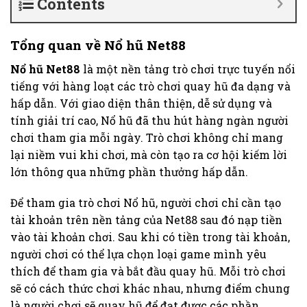
Contents
Tổng quan về Nổ hũ Net88
Nổ hũ Net88
là một nền tảng trò chơi trực tuyến nổi
tiếng với hàng loạt các trò chơi quay hũ đa dạng và
hấp dẫn. Với giao diện thân thiện, dễ sử dụng và
tính giải trí cao, Nổ hũ đã thu hút hàng ngàn người
chơi tham gia mỗi ngày. Trò chơi không chỉ mang
lại niềm vui khi chơi, mà còn tạo ra cơ hội kiếm lời
lớn thông qua những phần thưởng hấp dẫn.
Để tham gia trò chơi Nổ hũ, người chơi chỉ cần tạo
tài khoản trên nền tảng của Net88 sau đó nạp tiền
vào tài khoản chơi. Sau khi có tiền trong tài khoản,
người chơi có thể lựa chọn loại game mình yêu
thích để tham gia và bắt đầu quay hũ. Mỗi trò chơi
sẽ có cách thức chơi khác nhau, nhưng điểm chung
là người chơi sẽ quay hũ để đạt được các phần