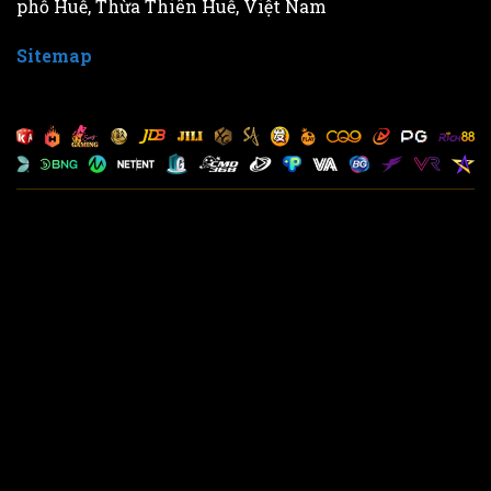
phố Huế, Thừa Thiên Huế, Việt Nam
Sitemap