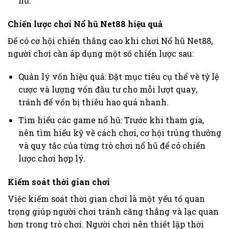
hũ.
Chiến lược chơi Nổ hũ Net88 hiệu quả
Để có cơ hội chiến thắng cao khi chơi Nổ hũ Net88,
người chơi cần áp dụng một số chiến lược sau:
Quản lý vốn hiệu quả: Đặt mục tiêu cụ thể về tỷ lệ
cược và lượng vốn đầu tư cho mỗi lượt quay,
tránh để vốn bị thiêu hao quá nhanh.
Tìm hiểu các game nổ hũ: Trước khi tham gia,
nên tìm hiểu kỹ về cách chơi, cơ hội trúng thưởng
và quy tắc của từng trò chơi nổ hũ để có chiến
lược chơi hợp lý.
Kiểm soát thời gian chơi
Việc kiểm soát thời gian chơi là một yếu tố quan
trọng giúp người chơi tránh căng thẳng và lạc quan
hơn trong trò chơi. Người chơi nên thiết lập thời